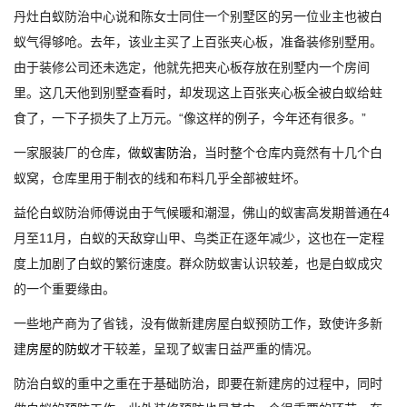
丹灶白蚁防治中心说和陈女士同住一个别墅区的另一位业主也被白
蚁气得够呛。去年，该业主买了上百张夹心板，准备装修别墅用。
由于装修公司还未选定，他就先把夹心板存放在别墅内一个房间
里。这几天他到别墅查看时，却发现这上百张夹心板全被白蚁给蛀
食了，一下子损失了上万元。“像这样的例子，今年还有很多。”
一家服装厂的仓库，做
蚁害防治
，当时整个仓库内竟然有十几个白
蚁窝，仓库里用于制衣的线和布料几乎全部被蛀坏。
益伦白蚁防治师傅说由于气候暖和潮湿，佛山的蚁害高发期普通在4
月至11月，白蚁的天敌穿山甲、鸟类正在逐年减少，这也在一定程
度上加剧了白蚁的繁衍速度。群众防蚁害认识较差，也是白蚁成灾
的一个重要缘由。
一些地产商为了省钱，没有做新建房屋白蚁预防工作，致使许多新
建
房屋的防蚁
才干较差，呈现了蚁害日益严重的情况。
防治白蚁的重中之重在于基础防治，即要在新建房的过程中，同时