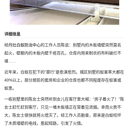
详细信息
经
丹灶白蚁防治中心
的工作人员陈说：别墅内的木板墙壁突然莫名
起火，壁橱内的木板内壁千疮百孔，仓库内用来制衣的布料破烂不
堪……
近年来，白蚁在犯下的“罪行”是愈演愈烈。城区别墅的蚁害率大都在
40%以上，部分居民的套房和企业的仓库也都不同程度存在蚁害或
蚁患。
一栋别墅里的陈女士突然听到女儿在客厅里大喊：“房子着火了！”陈
女士赶忙赶到客厅，只见一堵木板墙正在冒着见浓烟。幸而火势不
大，陈女士很快就将火熄灭了。经工作人员勘查，原来是白蚁咬坏
了木质墙壁的电线，惹起短路，引发了火情。