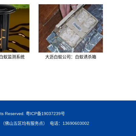
白蚁监测系统
大沥白蚁公司：白蚁诱杀箱
 Reserved.
粤ICP备19037239号
山五区均有服务点） 电话：13690603002